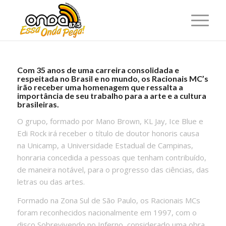
Com 35 anos de uma carreira consolidada e
respeitada no Brasil e no mundo, os Racionais MC’s
irão receber uma homenagem que ressalta a
importância de seu trabalho para a arte e a cultura
brasileiras.
O grupo, formado por Mano Brown, KL Jay, Ice Blue e
Edi Rock irá receber o título de doutor honoris causa
na Unicamp, a Universidade Estadual de Campinas,
honraria concedida a pessoas que tenham contribuído,
de maneira notável, para o progresso das ciências, das
letras ou das artes.
Formado na Zona Sul de São Paulo, os Racionais MCs
foram reconhecidos nacionalmente em 1997, com o
disco Sobrevivendo no Inferno, considerado uma obra