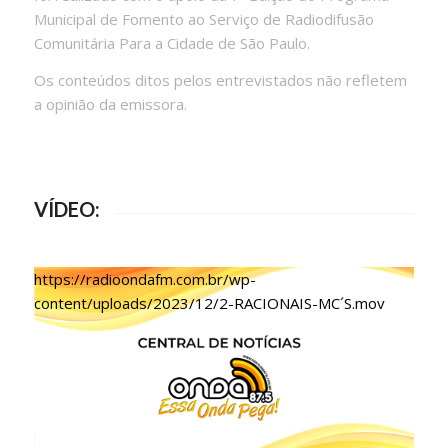
Municipal de Fomento ao Serviço de Radiodifusão
Comunitária Para a Cidade de São Paulo.
Os conteúdos ditos pelos entrevistados não refletem
a opinião da emissora.
VÍDEO:
https://radioondafm.com.br/wp-
content/uploads/2023/12/2-RACIONAIS-MC´S.mov