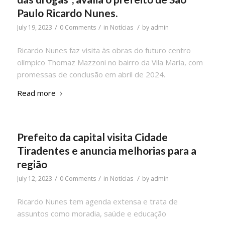
Paulo Ricardo Nunes.
/
/
/
July 19, 2023
0 Comments
in
Notícias
by
admin
Ricardo Nunes faz visita às obras do futuro centro
olímpico Thomaz Mazzoni no bairro da Vila Maria, com
promessas de conclusão em abril de 2024.
Read more
Prefeito da capital visita Cidade
Tiradentes e anuncia melhorias para a
região
/
/
/
July 12, 2023
0 Comments
in
Notícias
by
admin
Ricardo Nunes tem agenda extensa e trata de
assuntos como moradia, saúde e educação