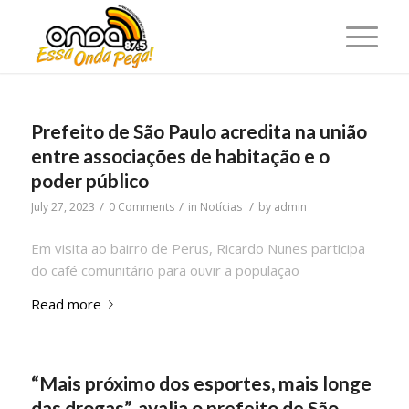
Prefeito de São Paulo acredita na união
entre associações de habitação e o
poder público
/
/
/
July 27, 2023
0 Comments
in
Notícias
by
admin
Em visita ao bairro de Perus, Ricardo Nunes participa
do café comunitário para ouvir a população
Read more
“Mais próximo dos esportes, mais longe
das drogas”, avalia o prefeito de São