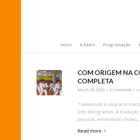
Início
A Rádio
Programação
COM ORIGEM NA C
COMPLETA
/
/
March 29, 2026
0 Comments
i
Taekwondo é uma arte marcial
três ideogramas. A tradução 
pessoal, envolvendo chutes,
Read more