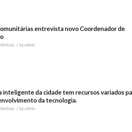
comunitárias entrevista novo Coordenador de
io
/
n
Notícias
by
admin
 inteligente da cidade tem recursos variados pa
envolvimento da tecnologia.
/
n
Notícias
by
admin