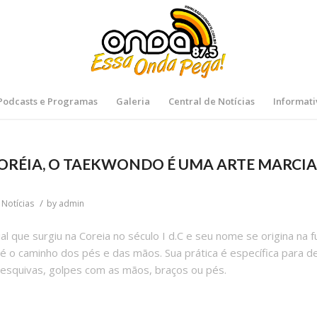
Podcasts e Programas
Galeria
Central de Notícias
Informati
ORÉIA, O TAEKWONDO É UMA ARTE MARCIA
/
n
Notícias
by
admin
 que surgiu na Coreia no século I d.C e seu nome se origina na 
é o caminho dos pés e das mãos. Sua prática é específica para d
 esquivas, golpes com as mãos, braços ou pés.