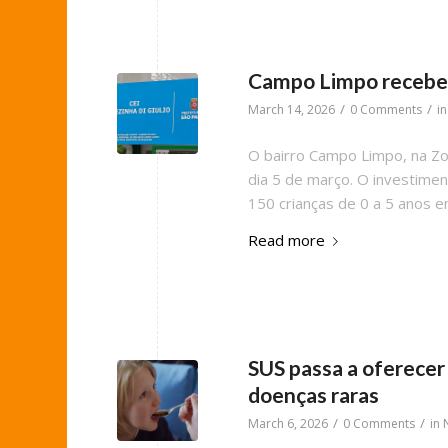
Campo Limpo recebeu
/
/
March 14, 2026
0 Comments
i
O bairro Campo Limpo, na Zon
dia 5 de março. O investimen
150 crianças de 0 a 5 anos e
Read more
SUS passa a oferecer
doenças raras
/
/
March 6, 2026
0 Comments
in