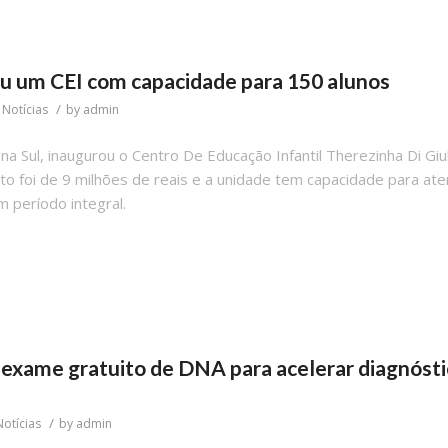
 um CEI com capacidade para 150 alunos
/
n
Notícias
by
admin
a Sul, inaugurou o Centro De Educação Infantil Therezinha Di Giu
to foi de 9 milhões de reais e a unidade tem capacidade para at
m período integral.
 exame gratuito de DNA para acelerar diagnósti
/
Notícias
by
admin