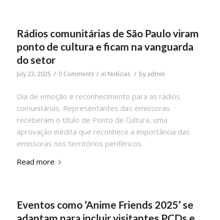
Rádios comunitárias de São Paulo viram
ponto de cultura e ficam na vanguarda
do setor
/
/
/
July 23, 2025
0 Comments
in
Notícias
by
admin
Dia de emoção e reconhecimento para as rádios
comunitárias. Representantes das emissoras
receberam o título de Ponto de Cultura, uma
aprovação inédita que reconhece a importância das
emissoras nos territórios periféricos.
Read more
Eventos como ‘Anime Friends 2025’ se
adaptam para incluir visitantes PCDs e