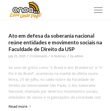
Ato em defesa da soberania nacional
reúne entidades e movimento sociais na
Faculdade de Direito da USP
/
/
/
July 25, 2025
0 Comments
in
Notícias
by
admin
Ao som de gritos como “o Brasil é dos Brasileiros” e “O
Pix é do Brasil”, aconteceu na manhã da última sexta-
ferira, 25 de julho, no salão nobre da Faculdade de
Direito da Universidade São Paulo, o Ato Soberania
Nacional, chamado por diversos movimentos sociais,
entidades de classe e organizações da sociedade civil.
Read more