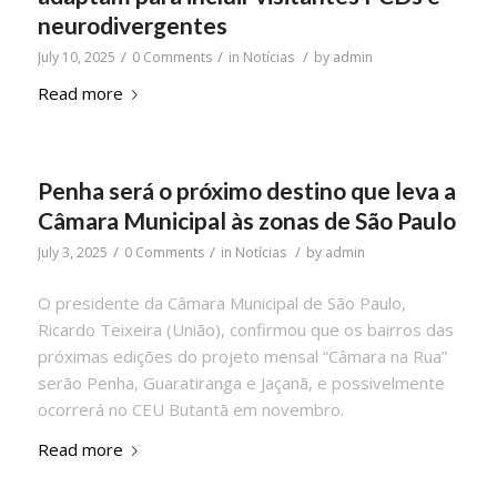
neurodivergentes
/
/
/
July 10, 2025
0 Comments
in
Notícias
by
admin
Read more
Penha será o próximo destino que leva a
Câmara Municipal às zonas de São Paulo
/
/
/
July 3, 2025
0 Comments
in
Notícias
by
admin
O presidente da Câmara Municipal de São Paulo,
Ricardo Teixeira (União), confirmou que os bairros das
próximas edições do projeto mensal “Câmara na Rua”
serão Penha, Guaratiranga e Jaçanã, e possivelmente
ocorrerá no CEU Butantã em novembro.
Read more