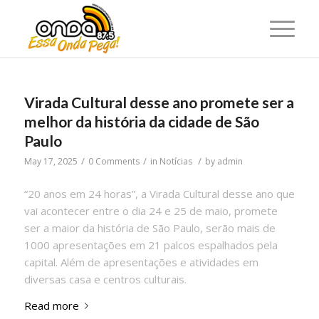
Virada Cultural desse ano promete ser a
melhor da história da cidade de São
Paulo
/
/
/
May 17, 2025
0 Comments
in
Notícias
by
admin
“20 anos em 24 horas”, a Virada Cultural desse ano que
vai acontecer entre o dia 24 e 25 de maio, promete
ser a maior da história de São Paulo, serão mais de
1000 apresentações em 21 palcos espalhados pela
capital. Além de apresentações e atividades em
diversas casa e centros culturais.
Read more