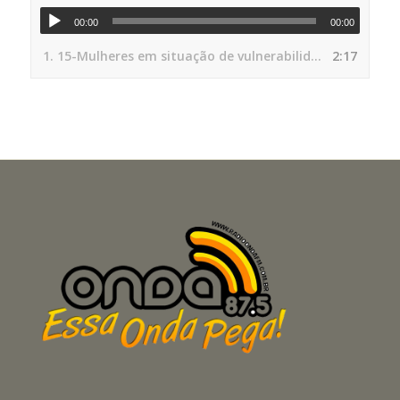
00:00
00:00
1.
15-Mulheres em situação de vulnerabilidade social tem um novo centro de acolhida com apoio
2:17