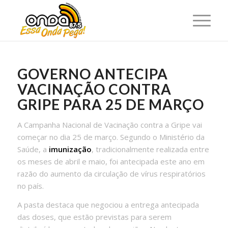
GOVERNO ANTECIPA
VACINAÇÃO CONTRA
GRIPE PARA 25 DE MARÇO
A Campanha Nacional de Vacinação contra a Gripe vai
começar no dia 25 de março. Segundo o Ministério da
Saúde, a
imunização
, tradicionalmente realizada entre
os meses de abril e maio, foi antecipada este ano em
razão do aumento da circulação de vírus respiratórios
no país.
A pasta destaca que negociou a entrega antecipada
das doses, que estão previstas para serem