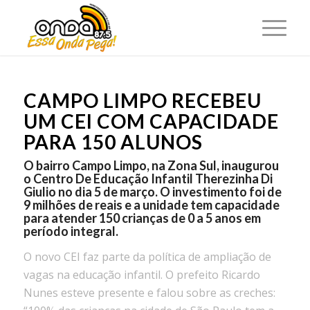
CAMPO LIMPO RECEBEU
UM CEI COM CAPACIDADE
PARA 150 ALUNOS
O bairro Campo Limpo, na Zona Sul, inaugurou
o Centro De Educação Infantil Therezinha Di
Giulio no dia 5 de março. O investimento foi de
9 milhões de reais e a unidade tem capacidade
para atender 150 crianças de 0 a 5 anos em
período integral.
O novo CEI faz parte da política de ampliação de
vagas na educação infantil. O prefeito Ricardo
Nunes esteve presente e falou sobre as creches: