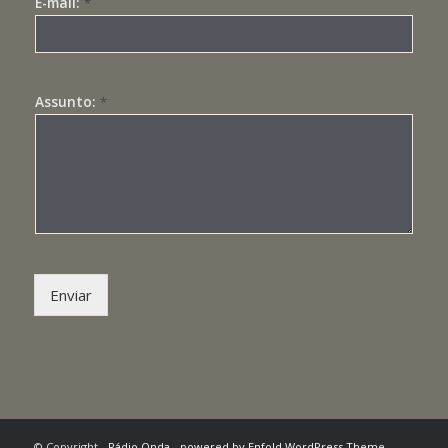
E-mail:
*
Assunto:
*
Enviar
© Copyright -
Rádio Onda
-
powered by Enfold WordPress Theme