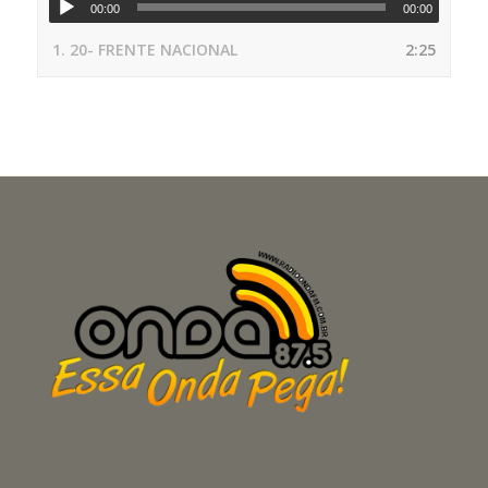
00:00
00:00
1.
20- FRENTE NACIONAL
2:25