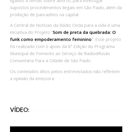
ligados a temas sobre aborto, para investigar
supostos procedimentos ilegais em São Paulo, além da
proibição de pancadões na capital.
A Central de Notícias da Rádio Onda para a vida é uma
iniciativa do Projeto “
Som de preta da quebrada: O
funk como empoderamento feminino
”. Este projeto
foi realizado com o apoio da 8ª Edição do Programa
Municipal de Fomento ao Serviço de Radiodifusão
Comunitária Para a Cidade de São Paulo.
Os conteúdos ditos pelos entrevistados não refletem
a opinião da emissora
VÍDEO: