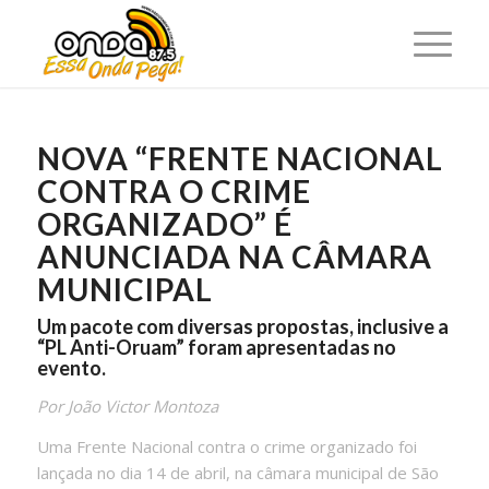
NOVA “FRENTE NACIONAL
CONTRA O CRIME
ORGANIZADO” É
ANUNCIADA NA CÂMARA
MUNICIPAL
Um pacote com diversas propostas, inclusive a
“PL Anti-Oruam” foram apresentadas no
evento.
Por João Victor Montoza
Uma Frente Nacional contra o crime organizado foi
lançada no dia 14 de abril, na câmara municipal de São