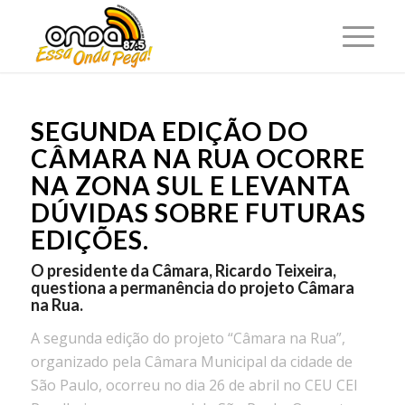
SEGUNDA EDIÇÃO DO
CÂMARA NA RUA OCORRE
NA ZONA SUL E LEVANTA
DÚVIDAS SOBRE FUTURAS
EDIÇÕES.
O presidente da Câmara, Ricardo Teixeira,
questiona a permanência do projeto Câmara
na Rua.
A segunda edição do projeto “Câmara na Rua”,
organizado pela Câmara Municipal da cidade de
São Paulo, ocorreu no dia 26 de abril no CEU CEI