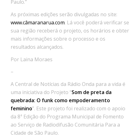
Paulo.”
As próximas edições serão divulgadas no
site
:
www.câmaranarua.com
. Lá você poderá verificar se
sua região receberá o projeto, os horários e obter
mais informações sobre o processo e os
resultados alcançados.
Por Laina Moraes
–
A Central de Notícias da Rádio Onda para a vida é
uma iniciativa do Projeto “
Som de preta da
quebrada: O funk como empoderamento
feminino
”. Este projeto foi realizado com o apoio
da 8ª Edição do Programa Municipal de Fomento
ao Serviço de Radiodifusão Comunitária Para a
Cidade de São Paulo.