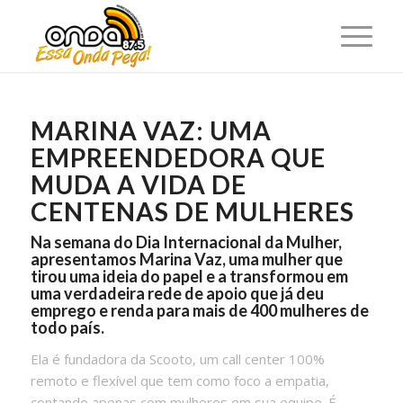
MARINA VAZ: UMA
EMPREENDEDORA QUE
MUDA A VIDA DE
CENTENAS DE MULHERES
Na semana do Dia Internacional da Mulher,
apresentamos Marina Vaz, uma mulher que
tirou uma ideia do papel e a transformou em
uma verdadeira rede de apoio que já deu
emprego e renda para mais de 400 mulheres de
todo país.
Ela é fundadora da Scooto, um call center 100%
remoto e flexível que tem como foco a empatia,
contando apenas com mulheres em sua equipe. É