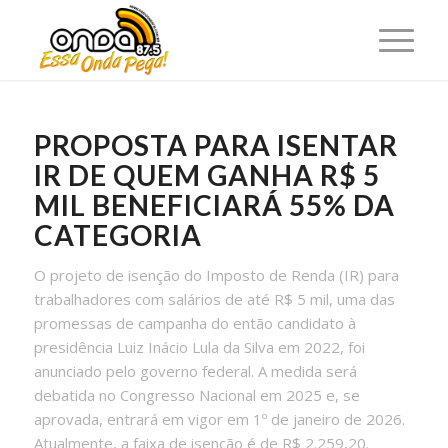
PROPOSTA PARA ISENTAR
IR DE QUEM GANHA R$ 5
MIL BENEFICIARÁ 55% DA
CATEGORIA
O projeto de isenção do Imposto de Renda (IR) para
trabalhadores com salários de até R$ 5 mil, uma das
promessas de campanha do então candidato à
presidência Luiz Inácio Lula da Silva em 2022, foi
anunciado pelo governo federal. A medida será
debatida no Congresso Nacional em 2025 e, se
aprovada, entrará em vigor em 1º de janeiro de 2026.
Atualmente, a faixa de isenção é de R$ 2.259,20.