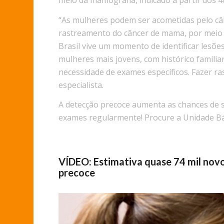
meio da mamografia, indicado a partir dos 4
“As mulheres podem ser acometidas pelo câ
rastreamento do câncer de mama, por meio d
Brasil vive um momento de identificar lesõ
mulheres mais jovens, com histórico familiar
necessidade de exames específicos. Fazer r
especialista.
A detecção precoce aumenta as chances de su
exames regularmente! Procure a Unidade Bá
VÍDEO: Estimativa quase 74 mil novo
precoce