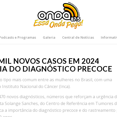
Podcasts e Programas
Galeria
Central de Notícias
Informati
MIL NOVOS CASOS EM 2024
IA DO DIAGNÓSTICO PRECOCE
o tipo mais comum entre as mulheres no Brasil, com uma
Instituto Nacional do Câncer (Inca).
.470 novos diagnósticos, números que reforçam a urgência 
sta Solange Sanches, do Centro de Referência em Tumores 
a a importância do diagnóstico precoce e do rastreamento