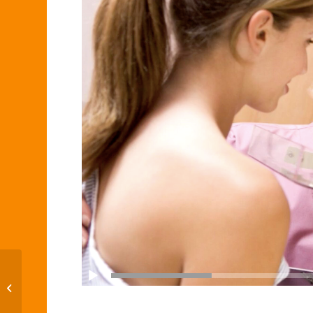
Ricardo Teixeira
(União Brasil) é eleito
novo presidente da
Câmara Municipal...