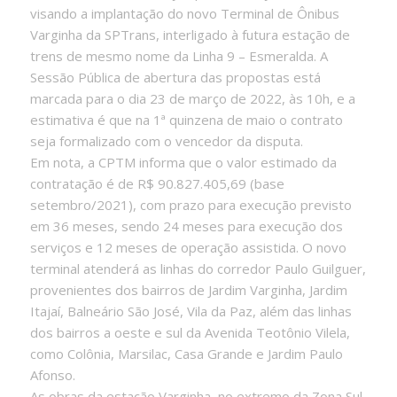
visando a implantação do novo Terminal de Ônibus
Varginha da SPTrans, interligado à futura estação de
trens de mesmo nome da Linha 9 – Esmeralda. A
Sessão Pública de abertura das propostas está
marcada para o dia 23 de março de 2022, às 10h, e a
estimativa é que na 1ª quinzena de maio o contrato
seja formalizado com o vencedor da disputa.
Em nota, a CPTM informa que o valor estimado da
contratação é de R$ 90.827.405,69 (base
setembro/2021), com prazo para execução previsto
em 36 meses, sendo 24 meses para execução dos
serviços e 12 meses de operação assistida. O novo
terminal atenderá as linhas do corredor Paulo Guilguer,
provenientes dos bairros de Jardim Varginha, Jardim
Itajaí, Balneário São José, Vila da Paz, além das linhas
dos bairros a oeste e sul da Avenida Teotônio Vilela,
como Colônia, Marsilac, Casa Grande e Jardim Paulo
Afonso.
As obras da estação Varginha, no extremo da Zona Sul