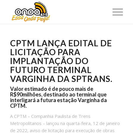
CPTM LANÇA EDITAL DE
LICITAÇÃO PARA
IMPLANTAÇÃO DO
FUTURO TERMINAL
VARGINHA DA SPTRANS.
Valor estimado é de pouco mais de
R$90milhões, destinado ao terminal que
interligará a futura estação Varginha da
CPTM.
A CPTM – Companhia Paulista de Trens
Metropolitanos – lançou na quarta-feira, 12 de janeiro
de 2022, aviso de licitação para execução de obras