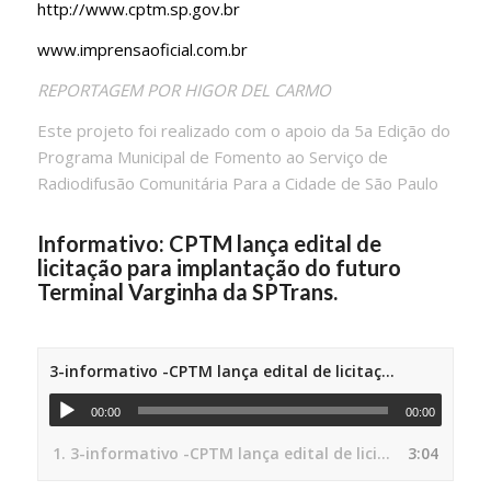
http://www.cptm.sp.gov.br
www.imprensaoficial.com.br
REPORTAGEM POR HIGOR DEL CARMO
Este projeto foi realizado com o apoio da 5a Edição do
Programa Municipal de Fomento ao Serviço de
Radiodifusão Comunitária Para a Cidade de São Paulo
Informativo: CPTM lança edital de
licitação para implantação do futuro
Terminal Varginha da SPTrans.
3-informativo -CPTM lança edital de licitação para implantação do futuro Terminal Varginha da SPTrans
00:00
00:00
1.
3-informativo -CPTM lança edital de licitação para implantação do futuro Terminal Varginha da SPTrans
3:04