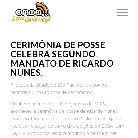
CERIMÔNIA DE POSSE
CELEBRA SEGUNDO
MANDATO DE RICARDO
NUNES.
Prefeito da cidade de São Paulo participou de
cerimônia junto ao time de secretários.
Na última quarta-feira, 1º de janeiro de 2025,
aconteceu a cerimônia de posse de Ricardo Nunes
como prefeito da cidade de São Paulo. Nunes, que foi
reeleito no segundo turno das eleições de 2024, com
59,35% dos votos, está cumprindo o seu segundo