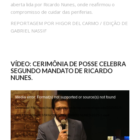
aberta lida por Ricardo Nunes, onde reafirmou o
compromisso de cuidar das periferias.
REPORTAGEM POR HIGOR DEL CARMO / EDIÇÃO DE
GABRIEL NASSIF
VÍDEO: CERIMÔNIA DE POSSE CELEBRA
SEGUNDO MANDATO DE RICARDO
NUNES.
Media error: Format(s) not supported or source(s) not found
Download File: https://radioondafm.com.br/wp-content/uploads/2025/01/5-
SOLENIDADE-GESTA%CC%83O-RICARDO-NUNES-2025-1.mp4